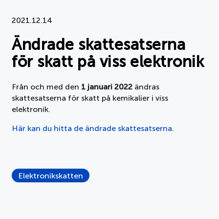
Dokument
2021.12.14
Ändrade skattesatserna
Om APPLiA
för skatt på viss elektronik
Medlemmar
Från och med den
1 januari 2022
ändras
Pressrum
skattesatserna för skatt på kemikalier i viss
elektronik.
Nyheter
Här kan du hitta de ändrade skattesatserna.
Styrelse
Elektronikskatten