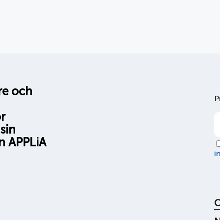
are och
P
r
sin
n APPLiA
i