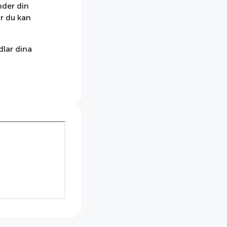
nder din
ur du kan
dlar dina