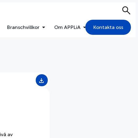
Sök
Branschvillkor
Om APPLiA
Kontakta oss
ivå av