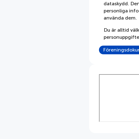
dataskydd. Den
personliga info
använda dem.
Du är alltid v
personuppgifter
Föreningsdok