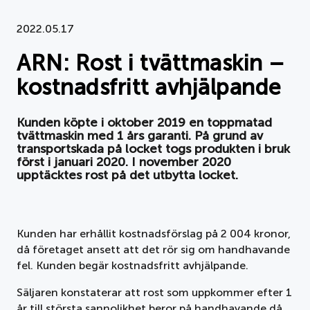
Dokument
2022.05.17
ARN: Rost i tvättmaskin –
Om APPLiA
kostnadsfritt avhjälpande
Medlemmar
Kunden köpte i oktober 2019 en toppmatad
Pressrum
tvättmaskin med 1 års garanti. På grund av
transportskada på locket togs produkten i bruk
först i januari 2020. I november 2020
Nyheter
upptäcktes rost på det utbytta locket.
Styrelse
Kunden har erhållit kostnadsförslag på 2 004 kronor,
då företaget ansett att det rör sig om handhavande
fel. Kunden begär kostnadsfritt avhjälpande.
Säljaren konstaterar att rost som uppkommer efter 1
år till största sannolikhet beror på handhavande då