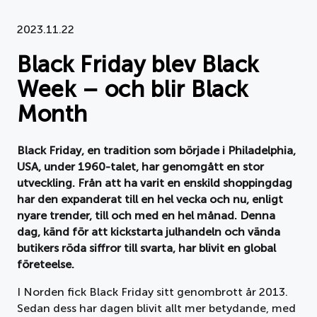
Dokument
2023.11.22
Black Friday blev Black
Om APPLiA
Week – och blir Black
Medlemmar
Month
Pressrum
Black Friday, en tradition som började i Philadelphia,
USA, under 1960-talet, har genomgått en stor
Nyheter
utveckling. Från att ha varit en enskild shoppingdag
har den expanderat till en hel vecka och nu, enligt
Styrelse
nyare trender, till och med en hel månad. Denna
dag, känd för att kickstarta julhandeln och vända
butikers röda siffror till svarta, har blivit en global
företeelse.
I Norden fick Black Friday sitt genombrott år 2013.
Sedan dess har dagen blivit allt mer betydande, med