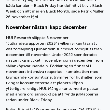
båda kanaler – Black Friday har definitivt blivit Black
Week och allt mer en Black Month, sade Patrik Müller
26 november ifjol.
November nästan ikapp december
HUI Research släppte 8 november
”Julhandelsrapporten 2023” i vilken vi kan läsa att
viss försäljning i julhandeln succesivt förskjutits från
december till november. Under 2022 spenderades
nästan lika mycket i november som i december inom
sällanköpsvaruhandeln. Förklaringen finner vi i
novembers intensiva reaperiod i kombination med
krympande konsumtionsutrymme för hushållen som
tvingar konsumenterna att planera köpen
ytterligare, enligt HUI. Många konsumenter passar
med andra ord sannolikt på att fynda julklapparna
redan under Black Friday.
Enligt Prisjakts ”Konsumentkompassen Q4 2023” är