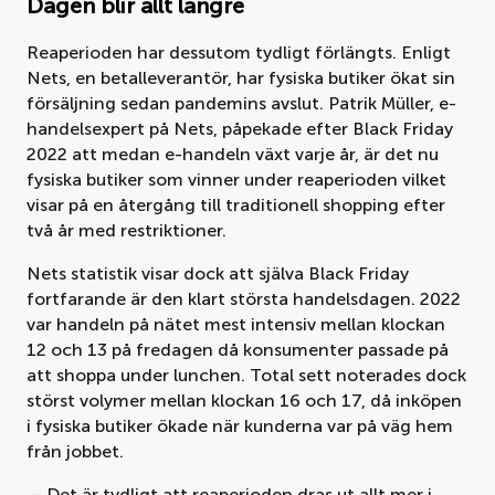
Dagen blir allt längre
Reaperioden har dessutom tydligt förlängts. Enligt
Nets, en betalleverantör, har fysiska butiker ökat sin
försäljning sedan pandemins avslut. Patrik Müller, e-
handelsexpert på Nets, påpekade efter Black Friday
2022 att medan e-handeln växt varje år, är det nu
fysiska butiker som vinner under reaperioden vilket
visar på en återgång till traditionell shopping efter
två år med restriktioner.
Nets statistik visar dock att själva Black Friday
fortfarande är den klart största handelsdagen. 2022
var handeln på nätet mest intensiv mellan klockan
12 och 13 på fredagen då konsumenter passade på
att shoppa under lunchen. Total sett noterades dock
störst volymer mellan klockan 16 och 17, då inköpen
i fysiska butiker ökade när kunderna var på väg hem
från jobbet.
– Det är tydligt att reaperioden dras ut allt mer i