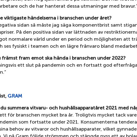
rbetare och de har hanterat dessa utmaningar med bravur.
de viktigaste händelserna i branschen under året?
egativa sidan så måste jag säga komponentbrist samt stigan
priser. På den positiva sidan var lättnaden av restriktionerna
got normalare värld under en period och möjligheten att tr
h ses fysiskt i teamen och en lägre frånvaro bland medarbet
u främst fram emot ska hända i branschen under 2022?
ingsvis ett slut på pandemin och en fortsatt god efterfråga
n.”
st,
GRAM
e du summera vitvaru- och hushållsapparatåret 2021 med nå
ett för branschen mycket bra år. Troligtvis mycket tack var
andemin som fortsatte under 2021. Konsumenterna tendera
sina behov av vitvaror och hushållsapparater, vilket gynnade 
. Vi på Gram följde strömmen och stängde nyss ett av bola