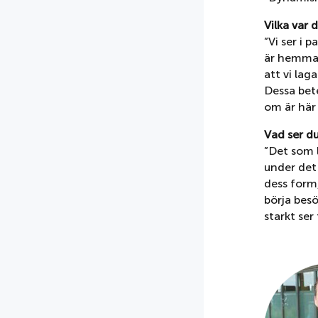
Vilka var 
”Vi ser i 
är hemma 
att vi lag
Dessa bet
om är här 
Vad ser d
”Det som l
under det
dess form
börja besö
starkt ser