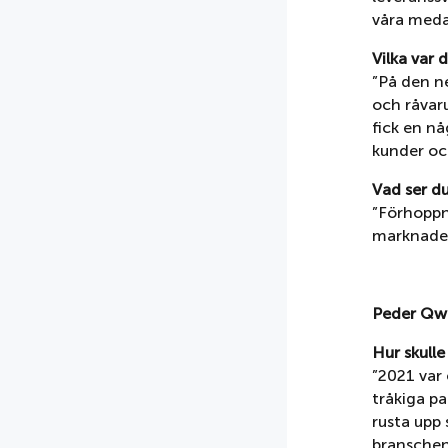
våra meda
Vilka var 
”På den n
och råvaru
fick en nå
kunder oc
Vad ser d
”Förhoppn
marknade
Peder Qwi
Hur skull
”2021 var 
tråkiga p
rusta upp 
branschen