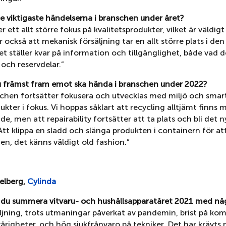
de viktigaste händelserna i branschen under året?
r ett allt större fokus på kvalitetsprodukter, vilket är väldigt 
r också att mekanisk försäljning tar en allt större plats i den
et ställer kvar på information och tillgänglighet, både vad d
och reservdelar.”
u främst fram emot ska hända i branschen under 2022?
schen fortsätter fokusera och utvecklas med miljö och smar
kter i fokus. Vi hoppas såklart att recycling alltjämt finns m
, men att repairability fortsätter att ta plats och bli det n
tt klippa en sladd och slänga produkten i containern för at
en, det känns väldigt old fashion.”
elberg,
Cylinda
e du summera vitvaru- och hushållsapparatåret 2021 med nå
äljning, trots utmaningar påverkat av pandemin, brist på ko
årigheter, och hög sjukfrånvaro på tekniker. Det har krävts