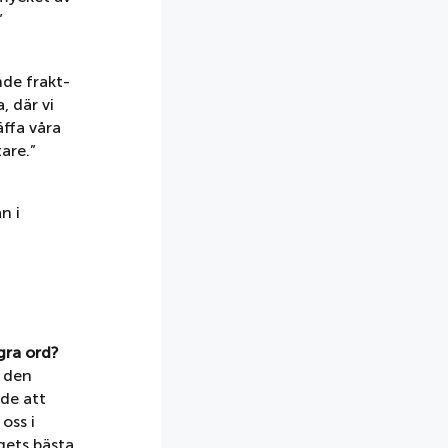
”
de frakt-
, där vi
äffa våra
are.”
n i
gra ord?
e den
de att
oss i
gets bästa