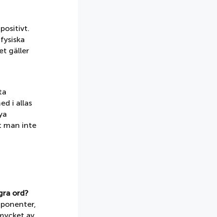
positivt.
 fysiska
et gäller
ta
ed i allas
ya
t man inte
gra ord?
mponenter,
 mycket av