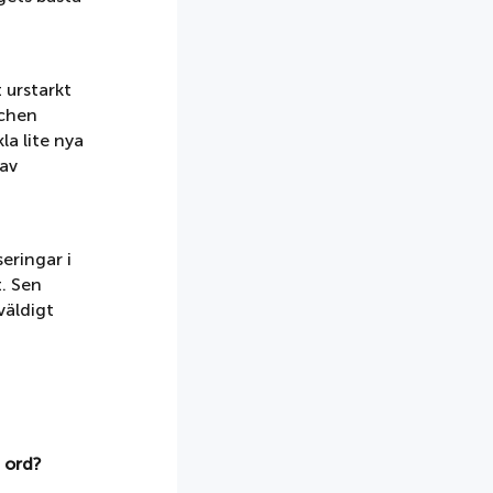
 urstarkt
schen
la lite nya
 av
eringar i
t. Sen
väldigt
 ord?