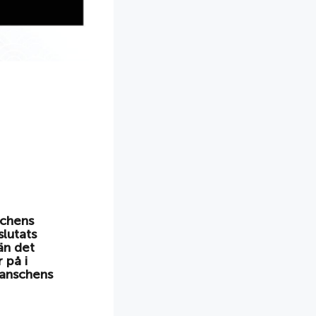
schens
slutats
än det
 på i
ranschens