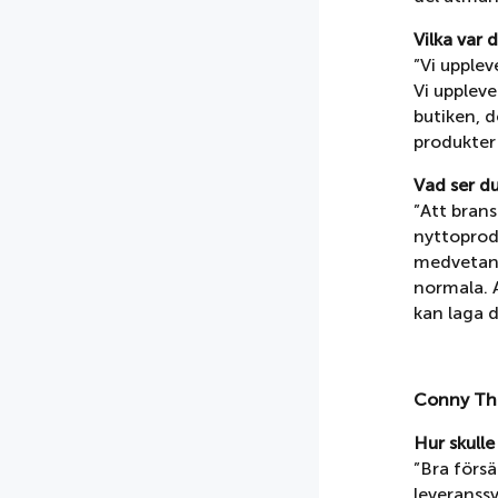
Vilka var 
”Vi uppleve
Vi uppleve
butiken, d
produkter 
Vad ser d
”Att bran
nyttoprodu
medvetande
normala. A
kan laga d
Conny Th
Hur skull
”Bra förs
leveranssv