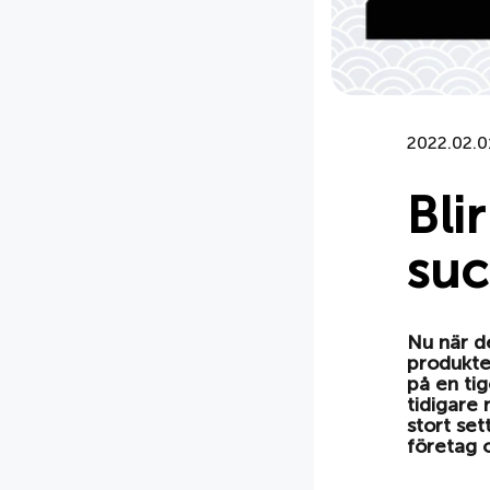
2022.02.0
Bli
suc
Nu när d
produkter
på en tig
tidigare 
stort se
företag 