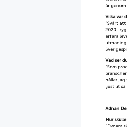
år genom 
Vilka var 
”Svårt att
2020 i ry
erfara lev
utmaninga
Sverigespi
Vad ser d
”Som prod
branschen.
håller jag
ljust ut s
Adnan Der
Hur skull
”Dynamisk