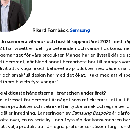
Rikard Fornbäck,
Samsung
e du summera vitvaru- och hushållsapparatåret 2021 med nå
21 har vi sett en del nya beteenden och vanor hos konsum
gemanget för våra produkter. Många har en livsstil där de 
tid i hemmet, där bland annat hemarbete hör till mångas var
livit allt viktigare och behovet av produkter med både smar
 och smakfull design har med det ökat, i takt med att vi sp
id inom husets fyra väggar.”
de viktigaste händelserna i branschen under året?
 intresset för hemmet är något som reflekterats i att allt fle
assa produkter och teknik efter tycke, smak och egna behov
 gäller inredning. Lanseringen av
Samsung Bespoke
är därfö
tolta över, en ny serie kyl- och frysskåp där konsumenten ha
att välja produkt utifrån egna preferenser såsom färg, funk