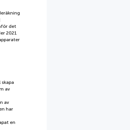
ideräkning
t
för det
der 2021
apparater
l skapa
rm av
an av
en har
kapat en