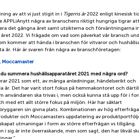
ing av att vi just stigit in i
Tigerns år
2022 enligt kinesisk t
e APPLiAnytt några av branschens riktigt hungriga tigrar at
a det gångna året samt utsikterna och förväntningarna in
 året 2022. Vi frågade om vad som påverkat vår bransch un
om kommer att hända i branschen för vitvaror och hushålls
ta år. Här är svaren från några av branschföretagen:
,
Moccamaster
e du summera hushållsapparatåret 2021 med några ord?
rar 2021 som ett, av många anledningar, händelserikt och
a år. Det har varit stort fokus på hemmakontoret och därtil
m användaren ska trivas i, men också kunna stå upp för i fo
och med ett allt större fokus på miljön. Här har såklart
febryggaren sin givna plats. Kombinationen av hög efterfråg
produkter och Moccamasters uppdatering av produktportfölj
skapat utmaningar i form av större efterfrågan vs tillgång.
n i sig är inte överraskande, men som sagt, den har likväl s
ingar.”