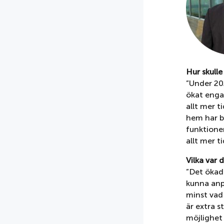
Hur skull
”Under 20
ökat enga
allt mer 
hem har b
funktioner
allt mer t
Vilka var 
”Det ökade
kunna anp
minst vad
är extra s
möjlighet 