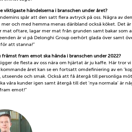
de viktigaste händelserna i branschen under året?
pandemins spår att den satt flera avtryck på oss. Några av dem
mer och med hemma menas däribland också köket. Det är 
ar mat oftare, lagar mer mat från grunden samt bakar som al
eenden är vi på Delonghi Group oerhört glada över samt ö
för att stanna!”
u främst fram emot ska hända i branschen under 2022?
igger de flesta av oss nära om hjärtat är ju kaffe. Här tror vi 
 kommande året kan se en fortsatt omdefiniering av en ’kop
, utseende och smak. Också att få återgå till personliga mö
ka våra kunder igen samt återgå till det ’nya normala’ är nå
 fram emot!”