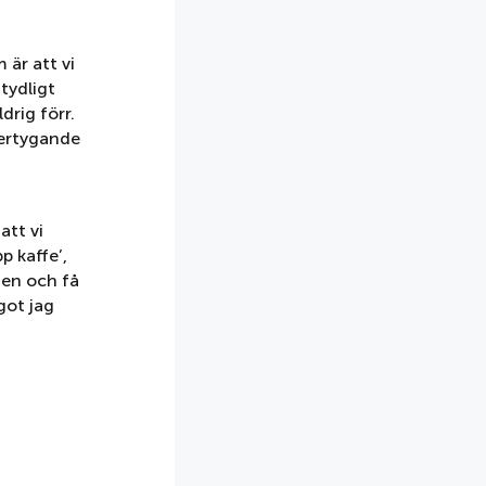
 är att vi
tydligt
drig förr.
vertygande
att vi
p kaffe’,
ten och få
got jag