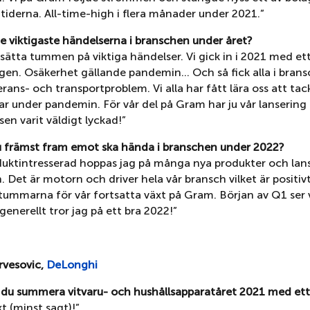
tiderna. All-time-high i flera månader under 2021.”
de viktigaste händelserna i branschen under året?
 sätta tummen på viktiga händelser. Vi gick in i 2021 med ett
ggen. Osäkerhet gällande pandemin… Och så fick alla i bran
erans- och transportproblem. Vi alla har fått lära oss att tack
r under pandemin. För vår del på Gram har ju vår lansering
sen varit väldigt lyckad!”
u främst fram emot ska hända i branschen under 2022?
uktintresserad hoppas jag på många nya produkter och lans
 Det är motorn och driver hela vår bransch vilket är positiv
 tummarna för vår fortsatta växt på Gram. Början av Q1 ser 
å generellt tror jag på ett bra 2022!”
vesovic,
DeLonghi
e du summera vitvaru- och hushållsapparatåret 2021 med ett
t (minst sagt)!”