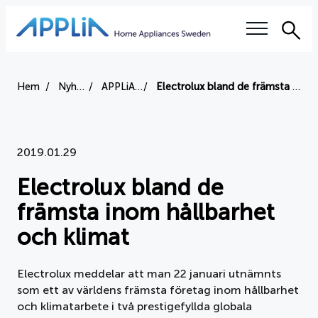
Sök
Våra frågor
Hem
Nyheter
APPLiAnytt
Electrolux bland de främsta inom hållbarhet och klimat
Elektronikskatten
2019.01.29
Right to repair
Electrolux bland de
Auktoriserade serviceverkstäder
främsta inom hållbarhet
Utbildning
och klimat
Hållbarhet
Electrolux meddelar att man 22 januari utnämnts
som ett av världens främsta företag inom hållbarhet
Branschvillkor
och klimatarbete i två prestigefyllda globala