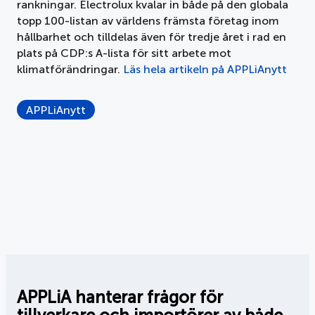
rankningar. Electrolux kvalar in både på den globala
topp 100-listan av världens främsta företag inom
Dokument
hållbarhet och tilldelas även för tredje året i rad en
plats på CDP:s A-lista för sitt arbete mot
Om APPLiA
klimatförändringar.
Läs hela artikeln på APPLiAnytt
Medlemmar
APPLiAnytt
Pressrum
Nyheter
Styrelse
APPLiA hanterar frågor för