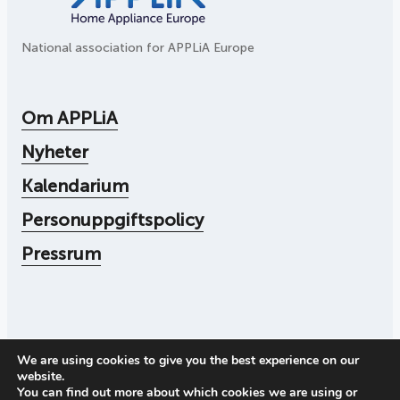
National association for APPLiA Europe
Om APPLiA
Nyheter
Kalendarium
Personuppgiftspolicy
Pressrum
We are using cookies to give you the best experience on our
© 2026
Applia
website.
Org nr: 556104-4545
You can find out more about which cookies we are using or
Ring oss:
+46 73 078 30 72