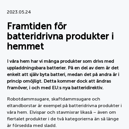
Dokument
2023.05.24
Framtiden för
Om APPLiA
batteridrivna produkter i
Medlemmar
hemmet
Pressrum
I våra hem har vi många produkter som drivs med
uppladdningsbara batterier. På en del av dem är det
Nyheter
enkelt att själv byta batteri, medan det på andra är i
princip omöjligt. Detta kommer dock att ändras
Styrelse
framöver, i och med EU:s nya batteridirektiv.
Robotdammsugare, skaftdammsugare och
eltandborstar är exempel på batteridrivna produkter i
våra hem. Elvispar och stavmixrar likaså – även om
flertalet produkter i de två kategorierna än så länge
är försedda med sladd.