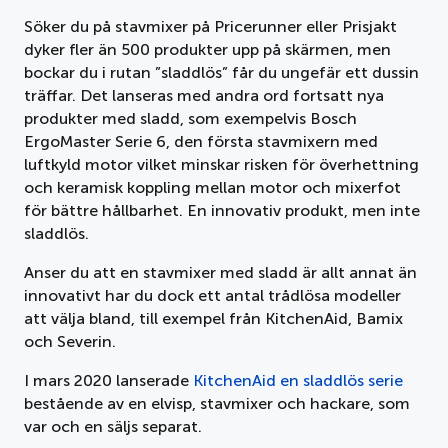
Söker du på stavmixer på Pricerunner eller Prisjakt
dyker fler än 500 produkter upp på skärmen, men
bockar du i rutan ”sladdlös” får du ungefär ett dussin
träffar. Det lanseras med andra ord fortsatt nya
produkter med sladd, som exempelvis Bosch
ErgoMaster Serie 6, den första stavmixern med
luftkyld motor vilket minskar risken för överhettning
och keramisk koppling mellan motor och mixerfot
för bättre hållbarhet. En innovativ produkt, men inte
sladdlös.
Anser du att en stavmixer med sladd är allt annat än
innovativt har du dock ett antal trådlösa modeller
att välja bland, till exempel från KitchenAid, Bamix
och Severin.
I mars 2020 lanserade
KitchenAid en sladdlös serie
bestående av en elvisp, stavmixer och hackare, som
var och en säljs separat.