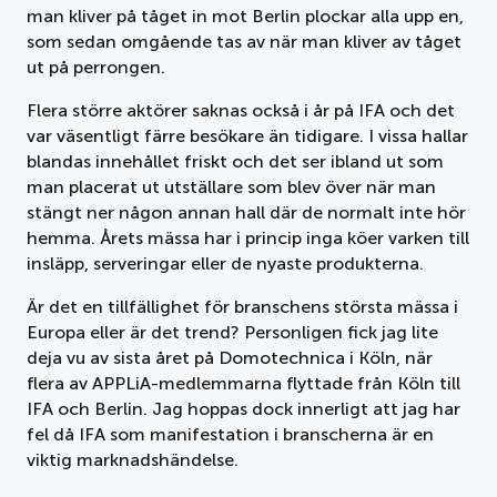
man kliver på tåget in mot Berlin plockar alla upp en,
som sedan omgående tas av när man kliver av tåget
ut på perrongen.
Flera större aktörer saknas också i år på IFA och det
var väsentligt färre besökare än tidigare. I vissa hallar
blandas innehållet friskt och det ser ibland ut som
man placerat ut utställare som blev över när man
stängt ner någon annan hall där de normalt inte hör
hemma. Årets mässa har i princip inga köer varken till
insläpp, serveringar eller de nyaste produkterna.
Är det en tillfällighet för branschens största mässa i
Europa eller är det trend? Personligen fick jag lite
deja vu av sista året på Domotechnica i Köln, när
flera av APPLiA-medlemmarna flyttade från Köln till
IFA och Berlin. Jag hoppas dock innerligt att jag har
fel då IFA som manifestation i branscherna är en
viktig marknadshändelse.