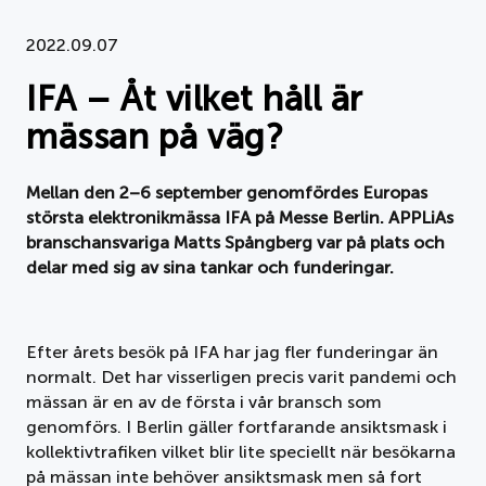
Dokument
2022.09.07
IFA – Åt vilket håll är
Om APPLiA
mässan på väg?
Medlemmar
Mellan den 2–6 september genomfördes Europas
Pressrum
största elektronikmässa IFA på Messe Berlin. APPLiAs
branschansvariga Matts Spångberg var på plats och
Nyheter
delar med sig av sina tankar och funderingar.
Styrelse
Efter årets besök på IFA har jag fler funderingar än
normalt. Det har visserligen precis varit pandemi och
mässan är en av de första i vår bransch som
genomförs. I Berlin gäller fortfarande ansiktsmask i
kollektivtrafiken vilket blir lite speciellt när besökarna
på mässan inte behöver ansiktsmask men så fort