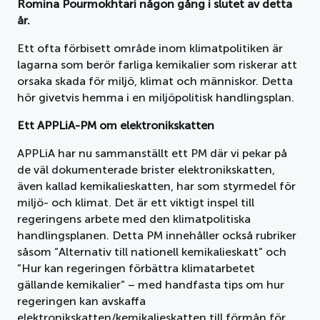
Romina Pourmokhtari någon gång i slutet av detta
år.
Ett ofta förbisett område inom klimatpolitiken är
lagarna som berör farliga kemikalier som riskerar att
orsaka skada för miljö, klimat och människor. Detta
hör givetvis hemma i en miljöpolitisk handlingsplan.
Ett APPLiA-PM om elektronikskatten
APPLiA har nu sammanställt ett PM där vi pekar på
de väl dokumenterade brister elektronikskatten,
även kallad kemikalieskatten, har som styrmedel för
miljö- och klimat. Det är ett viktigt inspel till
regeringens arbete med den klimatpolitiska
handlingsplanen. Detta PM innehåller också rubriker
såsom ”Alternativ till nationell kemikalieskatt” och
”Hur kan regeringen förbättra klimatarbetet
gällande kemikalier” – med handfasta tips om hur
regeringen kan avskaffa
elektronikskatten/kemikalieskatten till förmån för