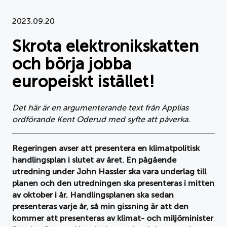
Dokument
2023.09.20
Skrota elektronikskatten
Om APPLiA
och börja jobba
Medlemmar
europeiskt istället!
Pressrum
Det här är en argumenterande text från Applias
ordförande Kent Oderud med syfte att påverka.
Nyheter
Styrelse
Regeringen avser att presentera en klimatpolitisk
handlingsplan i slutet av året. En pågående
utredning under John Hassler ska vara underlag till
planen och den utredningen ska presenteras i mitten
av oktober i år. Handlingsplanen ska sedan
presenteras varje år, så min gissning är att den
kommer att presenteras av klimat- och miljöminister