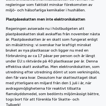
regleringar som faktiskt minskar förekomsten av
miljö- och hälsofarliga kemikalier i hushållen.
Plastpåseskatten men inte elektronikskatten
Regeringen aviserade nu i höstbudgeten att
plastpåseskatten skall avskaffas från november nästa
år. Plastpåseskatten är en skatt som fungerat enligt
sin målsättning: vi svenskar har kraftigt minskat
bruket av nya plastkassar och ligger nu med en
förbrukning av ca 17 påsar per person och år långt
under EU:s riktvärde på 40 plastkassar per år. Denna
effektiva skatt avskaffas. Men elektronikskatten, som
utredning efter utredning dömt ut som verkningslös,
den får vara kvar. Dessutom har skatteuttaget ökat
med ytterligare en miljard från den 1 juli i år, när
avdragsmöjligheterna för reaktivt tillsatta
flamskyddsmedel, som bedömts miljömässigt bättre,
togs bort för att förenkla för Skatte- och
Tullverk!