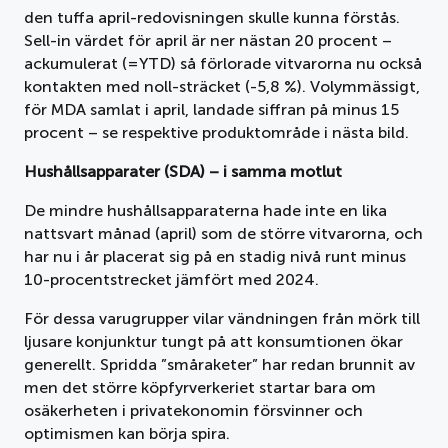
den tuffa april-redovisningen skulle kunna förstås.
Sell-in värdet för april är ner nästan 20 procent –
ackumulerat (=YTD) så förlorade vitvarorna nu också
kontakten med noll-sträcket (-5,8 %). Volymmässigt,
för MDA samlat i april, landade siffran på minus 15
procent – se respektive produktområde i nästa bild.
Hushållsapparater (SDA) – i samma motlut
De mindre hushållsapparaterna hade inte en lika
nattsvart månad (april) som de större vitvarorna, och
har nu i år placerat sig på en stadig nivå runt minus
10-procentstrecket jämfört med 2024.
För dessa varugrupper vilar vändningen från mörk till
ljusare konjunktur tungt på att konsumtionen ökar
generellt. Spridda ”småraketer” har redan brunnit av
men det större köpfyrverkeriet startar bara om
osäkerheten i privatekonomin försvinner och
optimismen kan börja spira.