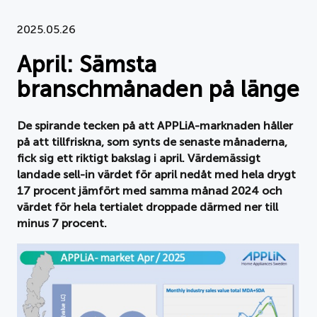
Dokument
2025.05.26
April: Sämsta
Om APPLiA
branschmånaden på länge
Medlemmar
De spirande tecken på att APPLiA-marknaden håller
Pressrum
på att tillfriskna, som synts de senaste månaderna,
fick sig ett riktigt bakslag i april. Värdemässigt
Nyheter
landade sell-in värdet för april nedåt med hela drygt
17 procent jämfört med samma månad 2024 och
Styrelse
värdet för hela tertialet droppade därmed ner till
minus 7 procent.