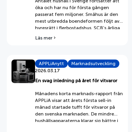
Antalet hushåll i Sverige fortsätter att
öka och har nu för första gången
passerat fem miljoner. Småhus är den
mest utbredda boendeformen följt av
hyresrätt i flerbostadshus. SCB’s årliga
redovisning av antalet hushåll i Sverige
Läs mer
om
visar på en ökning. Vid slutet av år 2025
Nu
uppgick antalet hushåll i Sverige till
över
drygt fem miljoner, totalt 5 002 600. […]
5
miljoner
APPLiAnytt
Marknadsutveckling
hushåll
2026.03.17
i
Sverige
En svag inledning på året för vitvaror
Månadens korta marknads-rapport från
APPLiA visar att årets första sell-in
månad startade tufft för vitvaror på
den svenska marknaden. De mindre
hushållsapparaterna klarar sig bättre i
inledningen av året i jämförelse med