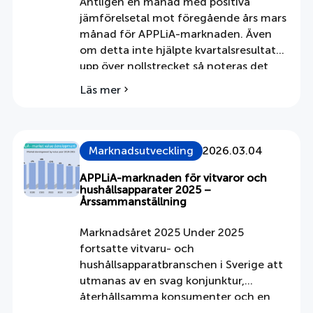
Äntligen en månad med positiva
jämförelsetal mot föregående års mars
månad för APPLiA-marknaden. Även
om detta inte hjälpte kvartalsresultat
upp över nollstrecket så noteras det
ändå tacksamt av branschen efter en
Läs mer
om
lång rad av negativa marknadssiffror.
Mars
Svag utveckling under kvartal 1 Mars
–
månad ”gröna” tal här ovanför i grafen
en
innebar lite välbehövligt syre till
positiv
Marknadsutveckling
2026.03.04
branschen […]
marknadsmånad
APPLiA-marknaden för vitvaror och
hushållsapparater 2025 –
Årssammanställning
Marknadsåret 2025 Under 2025
fortsatte vitvaru- och
hushållsapparatbranschen i Sverige att
utmanas av en svag konjunktur,
återhållsamma konsumenter och en
låg bostadsproduktion, vilket innebar