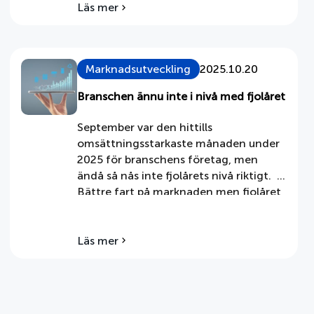
åren 2022-2024. Antalet lägenheter
Läs mer
om
som redovisas är 30 250 lägenheter
Påbörjad
under 2025. Det kan då jämföras med
nybyggnad
27 173 året innan. Ur SCB-rapporten
av
bostäder
Marknadsutveckling
2025.10.20
[…]
2025
Branschen ännu inte i nivå med fjolåret
September var den hittills
omsättningsstarkaste månaden under
2025 för branschens företag, men
ändå så nås inte fjolårets nivå riktigt.
Bättre fart på marknaden men fjolåret
nås ändå inte Tre kvartal av 2025 har nu
blivit historia och fortfarande saknas
några procentenheter upp till fjolårets
Läs mer
om
utfall (-3,2 % värdemässigt). Detta
Branschen
motsvaras av en 4,2-procenting
ännu
inte
nedgång […]
i
nivå