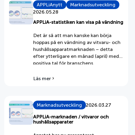
APPLiAnytt
Marknadsutveckling
2026.05.28
APPLiA-statistiken kan visa på vändning
Det är så att man kanske kan börja
hoppas på en vändning av vitvaru- och
hushållsapparatmarknaden – detta
efter ytterligare en månad (april) med
positiva tal för branschens
värdemässiga sell-in siffror. Inga stora
tal, men ändå hoppingivande. Två
Läs mer
om
positiva månader i rad Efter pandemins
APPLiA-
uppblåsta försäljning inom APPLiA’s
statistiken
produktomfång så har det varit några
kan
visa
magra […]
Marknadsutveckling
2026.03.27
på
vändning
APPLiA-marknaden / vitvaror och
hushållsapparater