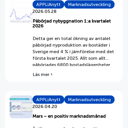
APPLiAnytt
Marknadsutveckling
2026.05.28
Påbörjad nybyggnation 1:a kvartalet
2026
Detta ger en total ökning av antalet
påbörjad nyproduktion av bostäder i
Sverige med 4 % i jämförelse med det
första kvartalet 2025. Allt som allt
påbörjades 6800 bostadslägenheter.
Påbörjade lägenheter 1:a kvartalet,
Läs mer
om
1975-2026 – källa: SCB SCB, som
Påbörjad
presenterade siffrorna i veckan skriver:
nybyggnation
”Av de påbörjade
1:a
bostadslägenheterna finns 5 200 i
kvartalet
APPLiAnytt
Marknadsutveckling
flerbostadshus inklusive
2026
2026.04.20
specialbostäder. Det […]
Mars – en positiv marknadsmånad