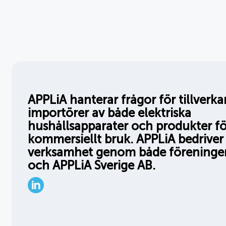
APPLiA-
marknaden
APPLiA hanterar frågor för tillverk
importörer av både elektriska
hushållsapparater och produkter fö
kommersiellt bruk. APPLiA bedriver 
verksamhet genom både föreninge
och APPLiA Sverige AB.
LinkedIn