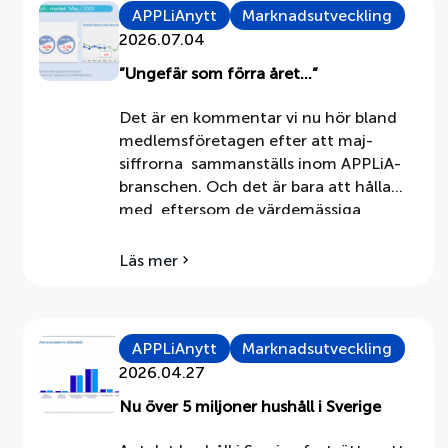
APPLiAnytt
Marknadsutveckling
2026.07.04
”Ungefär som förra året…”
Det är en kommentar vi nu hör bland
medlemsföretagen efter att maj-
siffrorna sammanställs inom APPLiA-
branschen. Och det är bara att hålla
med, eftersom de värdemässiga
marknadssiffrorna efter fem månader
nu kryper närmare fjolårsutfallet för
Läs mer
om
varje månad som går. ”Mer behövs för
”Ungefär
ett lyft…”Den svenska marknaden för
som
vitvaror och hushållsapparater
förra
året…”
kännetecknas under 2026 av en viss […]
APPLiAnytt
Marknadsutveckling
2026.04.27
Nu över 5 miljoner hushåll i Sverige