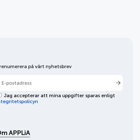
med
fjolåret
renumerera på vårt nyhetsbrev
Jag accepterar att mina uppgifter sparas enligt
ntegritetspolicyn
Om APPLiA