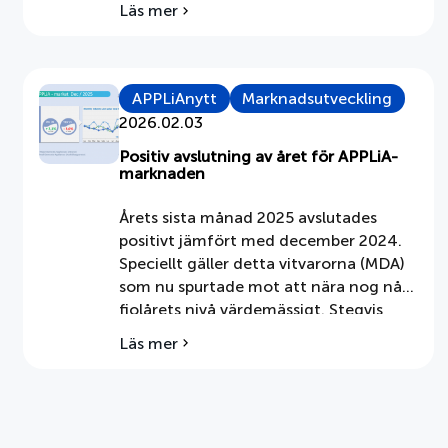
samma månad 2025. MDA – Major
Läs mer
om
Domestic Appliances / vitvaror SDA –
En
Small Domestic Appliances /
svag
hushållapparater De båda
inledning
på
APPLiAnytt
Marknadsutveckling
huvudsegmenten (TOTAL här ovan) […]
året
2026.02.03
för
vitvaror
Positiv avslutning av året för APPLiA-
marknaden
Årets sista månad 2025 avslutades
positivt jämfört med december 2024.
Speciellt gäller detta vitvarorna (MDA)
som nu spurtade mot att nära nog nå
fjolårets nivå värdemässigt. Stegvis
förbättring för sällanköpsvaror När
Läs mer
om
branschsiffrorna för året summeras, så
Positiv
står det klart att det s.k. sell-in värdet
avslutning
för branschen (-3,0%) inte riktigt når
av
fjolårets nivå. Årets sista månads […]
året
för