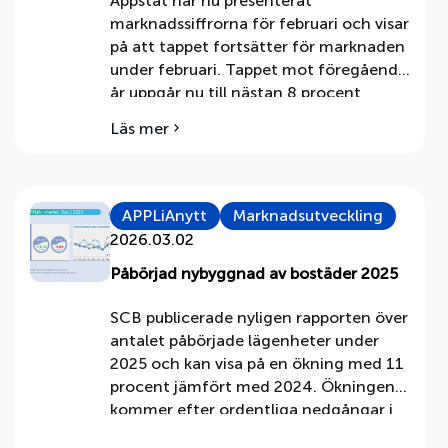
Appstat har nu presenterat
marknadssiffrorna för februari och visar
på att tappet fortsätter för marknaden
under februari. Tappet mot föregående
år uppgår nu till nästan 8 procent
värdemässigt (sell-in värde) för den
Läs mer
om
svenska vitvaru- och
APPLiA-
hushållsapparatmarknaden. När det
marknaden
geopolitiska nyhetsflödets innehåll och
/
tonalitet skapar osäkerhet bland
vitvaror
APPLiAnytt
Marknadsutveckling
företag och konsumenter, så märks
och
2026.03.02
hushållsapparater
tydligt att inköps- och […]
Påbörjad nybyggnad av bostäder 2025
SCB publicerade nyligen rapporten över
antalet påbörjade lägenheter under
2025 och kan visa på en ökning med 11
procent jämfört med 2024. Ökningen
kommer efter ordentliga nedgångar i
antalet påbörjade lägenheter under