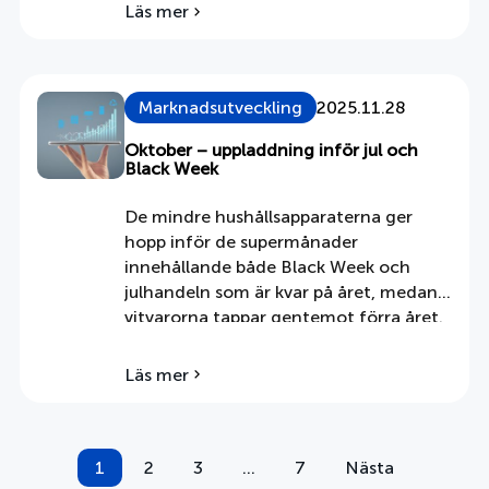
Läs mer
om
att marknaden värdemässigt inte
APPLiA-
nådde upp till föregående årsnivå. Trots
marknaden
en viss återhämtning under året och
för
ökad aktivitet under hösten, nådde
vitvaror
Marknadsutveckling
2025.11.28
APPLiA-marknadens försäljning (sell-in
och
hushållsapparater
Oktober – uppladdning inför jul och
värde) efter de fyra kvartalen en nivå
2025
Black Week
[…]
–
Årssammanställning
De mindre hushållsapparaterna ger
hopp inför de supermånader
innehållande både Black Week och
julhandeln som är kvar på året, medan
vitvarorna tappar gentemot förra året.
Detta trots goda signaler från
byggvaruhandeln och
Läs mer
om
byggverksamheten om ökad aktivitet
Oktober
kring bostadsproduktion och
–
bostadsrenoveringar. APPLiA-
uppladdning
1
marknaden ligger knappt efter fjolåret
inför
2
3
…
7
Nästa
Sidnumrering
jul