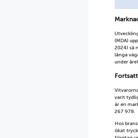
Marknad
Utvecklin
(MDA) uppv
2024) så 
långa väga
under året
Fortsatt
Vitvarorn
varit tydl
är en mar
267 978.
Hos brans
ökat tryc
företag u