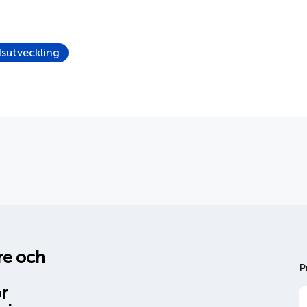
sutveckling
are och
P
r