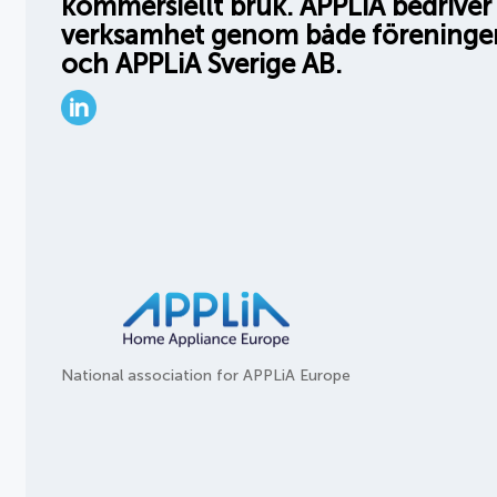
kommersiellt bruk. APPLiA bedriver 
verksamhet genom både föreninge
och APPLiA Sverige AB.
LinkedIn
National association for APPLiA Europe