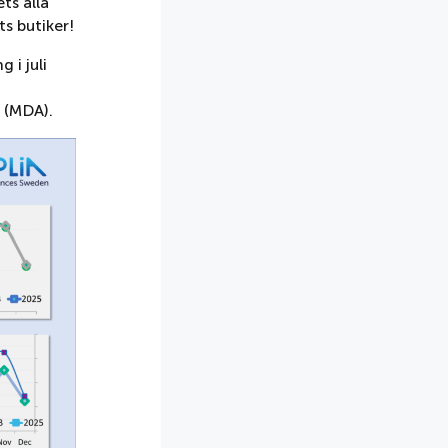
ts alla
ts butiker!
 i juli
 (MDA).