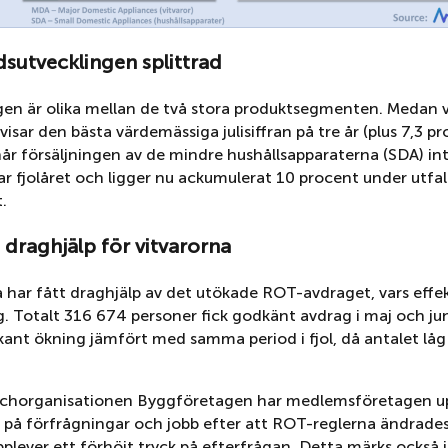
sutvecklingen
splittrad
gen är olika mellan de två stora produktsegmenten. Medan 
isar den bästa värdemässiga julisiffran på tre år (plus 7,3 
når försäljningen av de mindre hushållsapparaterna (SDA) in
r fjolåret och ligger nu ackumulerat 10 procent under utfalle
.
 draghjälp för vitvarorna
a har fått draghjälp av det utökade ROT-avdraget, vars effe
ig. Totalt 316 674 personer fick godkänt avdrag i maj och juni
kant ökning jämfört med samma period i fjol, då antalet låg
chorganisationen Byggföretagen har medlemsföretagen up
k på förfrågningar och jobb efter att ROT-reglerna ändrades
pplever ett förhöjt tryck på efterfrågan. Detta märks också