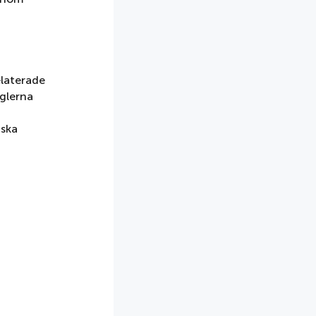
elaterade
eglerna
nska