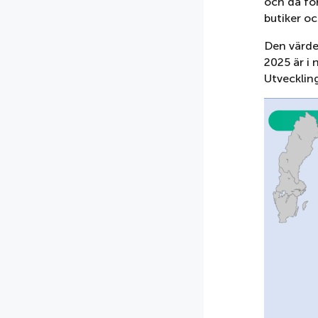
och då för
butiker oc
Den värde
2025 är i
Utveckling