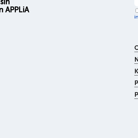
sin
n APPLiA
i
N
K
P
P