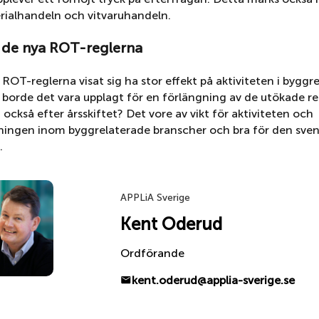
ialhandeln och vitvaruhandeln.
 de nya ROT-reglerna
ROT-reglerna visat sig ha stor effekt på aktiviteten i byggr
 borde det vara upplagt för en förlängning av de utökade r
också efter årsskiftet? Det vore av vikt för aktiviteten och
tningen inom byggrelaterade branscher och bra för den sve
.
APPLiA Sverige
Kent Oderud
Ordförande
kent.oderud@applia-sverige.se