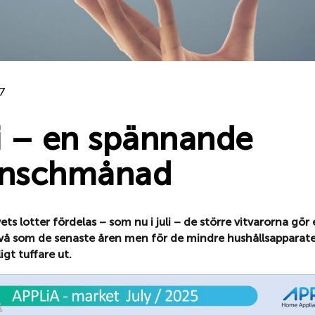
7
i – en spännande
anschmånad
vets lotter fördelas – som nu i juli – de större vitvarorna gör e
å som de senaste åren men för de mindre hushållsapparate
igt tuffare ut.