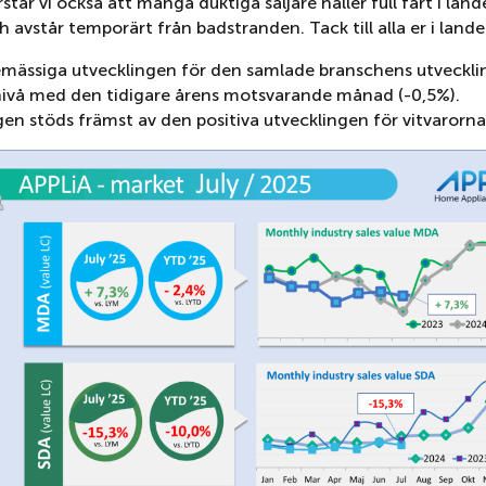
står vi också att många duktiga säljare håller full fart i lande
h avstår temporärt från badstranden. Tack till alla er i lande
mässiga utvecklingen för den samlade branschens utveckling
 nivå med den tidigare årens motsvarande månad (-0,5%).
en stöds främst av den positiva utvecklingen för vitvarorna