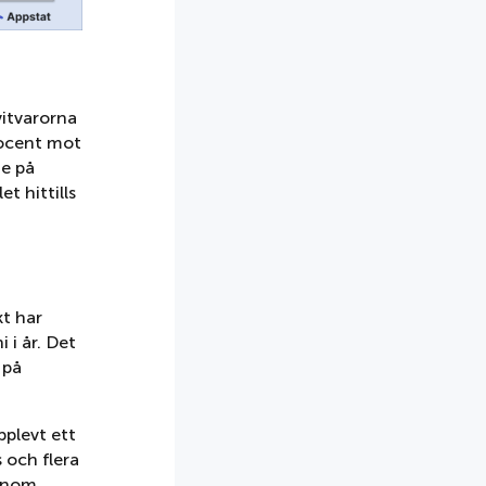
vitvarorna
procent mot
te på
t hittills
kt har
 i år. Det
 på
plevt ett
 och flera
 inom