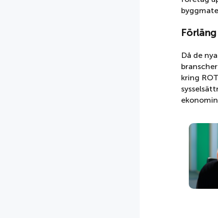
byggmater
Förläng
Då de nya 
branscher
kring ROT 
sysselsät
ekonomin