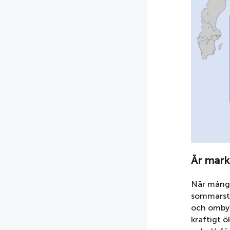
Är mar
När många
sommarstu
och ombyg
kraftigt 