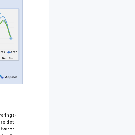
erings-
re det
itvaror