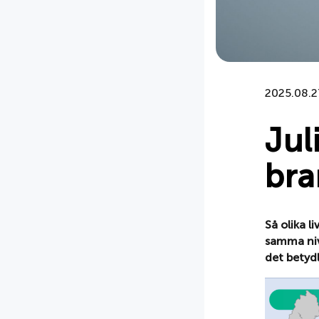
2025.08.2
Jul
br
Så olika li
samma niv
det betydl