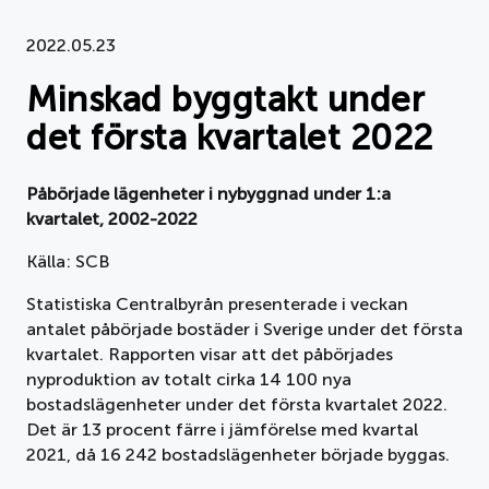
Dokument
2022.05.23
Minskad byggtakt under
Om APPLiA
det första kvartalet 2022
Medlemmar
Påbörjade lägenheter i nybyggnad under 1:a
Pressrum
kvartalet, 2002-2022
Nyheter
Källa: SCB
Statistiska Centralbyrån presenterade i veckan
Styrelse
antalet påbörjade bostäder i Sverige under det första
kvartalet. Rapporten visar att det påbörjades
nyproduktion av totalt cirka 14 100 nya
bostadslägenheter under det första kvartalet 2022.
Det är 13 procent färre i jämförelse med kvartal
2021, då 16 242 bostadslägenheter började byggas.