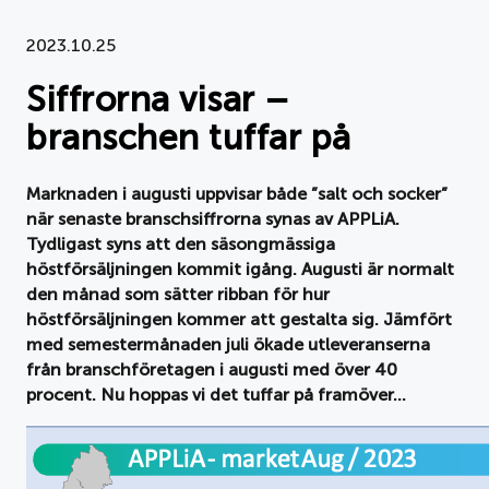
Dokument
2023.10.25
Siffrorna visar –
Om APPLiA
branschen tuffar på
Medlemmar
Marknaden i augusti uppvisar både ”salt och socker”
Pressrum
när senaste branschsiffrorna synas av APPLiA.
Tydligast syns att den säsongmässiga
Nyheter
höstförsäljningen kommit igång. Augusti är normalt
den månad som sätter ribban för hur
Styrelse
höstförsäljningen kommer att gestalta sig. Jämfört
med semestermånaden juli ökade utleveranserna
från branschföretagen i augusti med över 40
procent. Nu hoppas vi det tuffar på framöver…