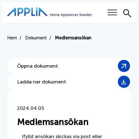
Sök
Våra frågor
Hem
Dokument
Medlemsansökan
Elektronikskatten
Öppna dokument
Right to repair
Ladda ner dokument
Auktoriserade serviceverkstäder
Utbildning
2024.04.05
Hållbarhet
Medlemsansökan
Branschvillkor
Ifylld ansökan skickas via post eller