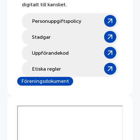
digitalt till kansliet.
Dokument
Personuppgiftspolicy
Om APPLiA
Stadgar
Medlemmar
Uppförandekod
Pressrum
Etiska regler
Nyheter
Föreningsdokument
Styrelse