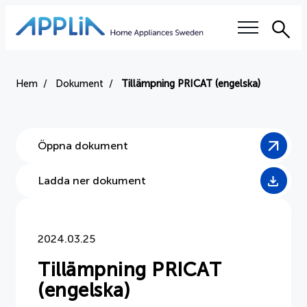
Sök
Våra frågor
Hem
Dokument
Tillämpning PRICAT (engelska)
Elektronikskatten
Öppna dokument
Right to repair
Ladda ner dokument
Auktoriserade serviceverkstäder
Utbildning
2024.03.25
Hållbarhet
Tillämpning PRICAT
(engelska)
Branschvillkor