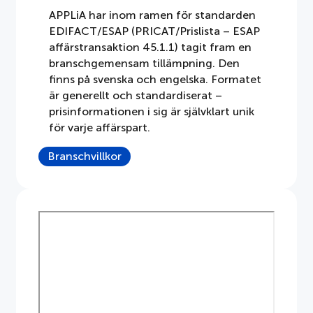
APPLiA har inom ramen för standarden
Dokument
EDIFACT/ESAP (PRICAT/Prislista – ESAP
affärstransaktion 45.1.1) tagit fram en
Om APPLiA
branschgemensam tillämpning. Den
finns på svenska och engelska. Formatet
Medlemmar
är generellt och standardiserat –
prisinformationen i sig är självklart unik
för varje affärspart.
Pressrum
Branschvillkor
Nyheter
Styrelse