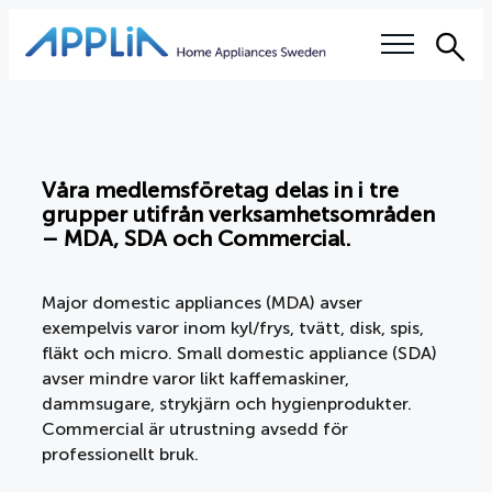
Sök
Våra frågor
Elektronikskatten
Våra medlemsföretag delas in i tre
grupper utifrån verksamhetsområden
– MDA, SDA och Commercial.
Right to repair
Auktoriserade serviceverkstäder
Major domestic appliances (MDA) avser
exempelvis varor inom kyl/frys, tvätt, disk, spis,
fläkt och micro. Small domestic appliance (SDA)
Utbildning
avser mindre varor likt kaffemaskiner,
dammsugare, strykjärn och hygienprodukter.
Hållbarhet
Commercial är utrustning avsedd för
professionellt bruk.
Branschvillkor