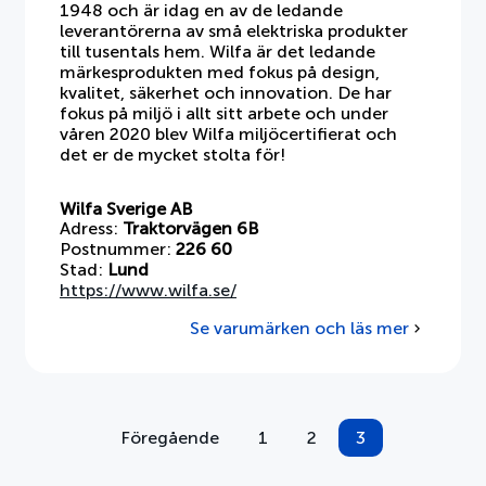
1948 och är idag en av de ledande
leverantörerna av små elektriska produkter
till tusentals hem. Wilfa är det ledande
märkesprodukten med fokus på design,
kvalitet, säkerhet och innovation. De har
fokus på miljö i allt sitt arbete och under
våren 2020 blev Wilfa miljöcertifierat och
det er de mycket stolta för!
Wilfa Sverige AB
Adress:
Traktorvägen 6B
Postnummer:
226 60
Stad:
Lund
https://www.wilfa.se/
Se varumärken och läs mer
om
Wilfa
Sverige
AB
Föregående
1
2
3
Sidnumrering
för