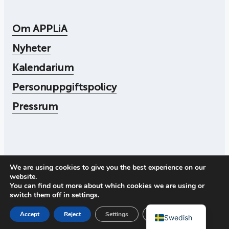
Om APPLiA
Nyheter
Kalendarium
Personuppgiftspolicy
Pressrum
We are using cookies to give you the best experience on our
© 2026
Applia
website.
Org nr: 556104-4545
You can find out more about which cookies we are using or
Ring oss:
+46 73 078 30 72
switch them off in settings.
Adress: Storgatan 19, 114 51 Stockholm
English
Stäng GDPR-cookiebann
Accept
Reject
Settings
Swedish