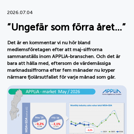
Dokument
2026.07.04
”Ungefär som förra året…”
Om APPLiA
Medlemmar
Det är en kommentar vi nu hör bland
medlemsföretagen efter att maj-siffrorna
Pressrum
sammanställs inom APPLiA-branschen. Och det är
bara att hålla med, eftersom de värdemässiga
marknadssiffrorna efter fem månader nu kryper
Nyheter
närmare fjolårsutfallet för varje månad som går.
Styrelse