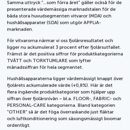
Samma uttryck ”…som förra året” gäller också för de
presenterade värdemässiga marknadstalen för de
båda stora huvudsegmenten vitvaror (MDA) och
hushållsapparater (SDA) som utgör APPLiA-
marknaden.
För vitvarorna närmar vi oss fjolårsresultatet och
ligger nu ackumulerat 3 procent efter fjolårsutfallet.
Främst är det positiva siffror för produktkategorierna
TVÄTT och TORKTUMLARE som lyfter
månadssiffran för hela segmentet.
Hushållsapparaterna ligger värdemässigt knappt över
fjolårets ackumulerade värde (+0,8%). Här är det
flera ingående produktkategorier som hjälper upp
siffran över fjolårsnivån – bl.a. FLOOR-, FABRIC- och
PERSONAL-CARE kategorierna. Bland kategorien
”OTHER” så är det föga överraskande just fläktar
och luftkonditionering som säsongsmässigt boomar
ordentligt.