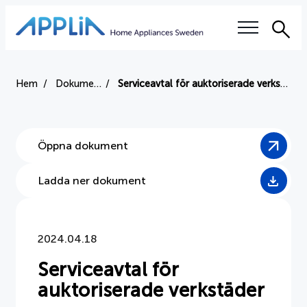
Sök
Våra frågor
Hem
Dokument
Serviceavtal för auktoriserade verkstäder
Elektronikskatten
Öppna dokument
Right to repair
Ladda ner dokument
Auktoriserade serviceverkstäder
Utbildning
2024.04.18
Hållbarhet
Serviceavtal för
auktoriserade verkstäder
Branschvillkor