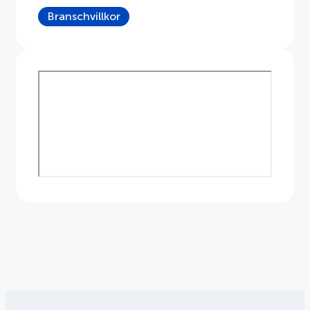
Branschvillkor
Dokument
Om APPLiA
Medlemmar
Pressrum
Nyheter
Styrelse